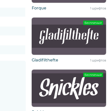
Forque
1 шрифтов
Бесплатный
Gladifilthefte
1 шрифтов
Бесплатный