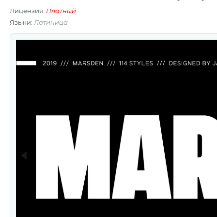
Лицензия:
Платный
Языки:
Латиница