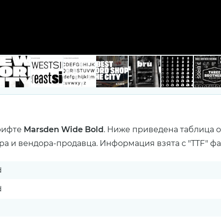
рифте
Marsden Wide Bold
. Ниже приведена таблица 
ра и вендора-продавца. Информация взята с "TTF" ф
d
d