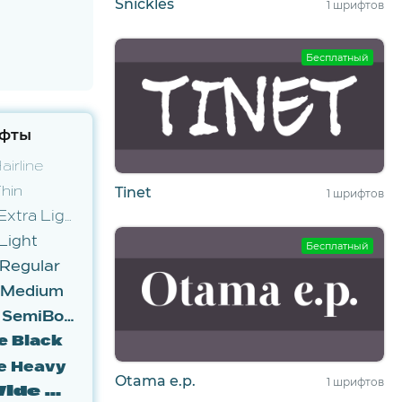
Snickles
1 шрифтов
Бесплатный
фты
irline
hin
Tinet
1 шрифтов
Marsden Wide Extra Light
Light
Бесплатный
Regular
 Medium
Marsden Wide SemiBold
e Black
e Heavy
Otama e.p.
1 шрифтов
Marsden Wide Super