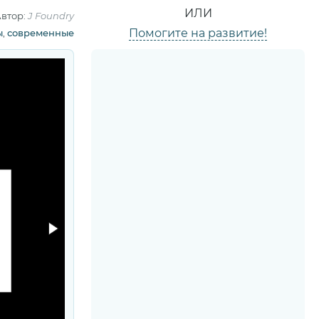
ИЛИ
втор:
J Foundry
Помогите на развитие!
ы
,
современные