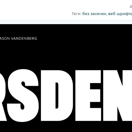
А
Теги:
без засечек
,
веб шрифт