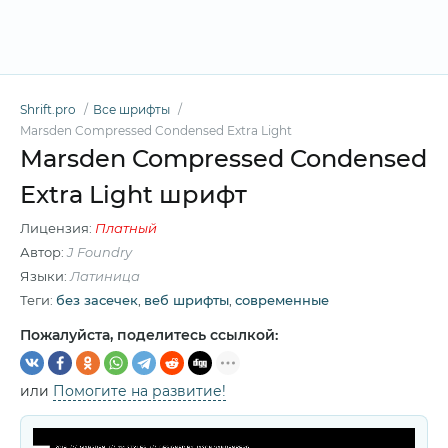
Shrift.pro
Все шрифты
Marsden Compressed Condensed Extra Light
Marsden Compressed Condensed
Extra Light шрифт
Лицензия:
Платный
Автор:
J Foundry
Языки:
Латиница
Теги:
без засечек
,
веб шрифты
,
современные
Пожалуйста, поделитесь ссылкой:
или
Помогите на развитие!