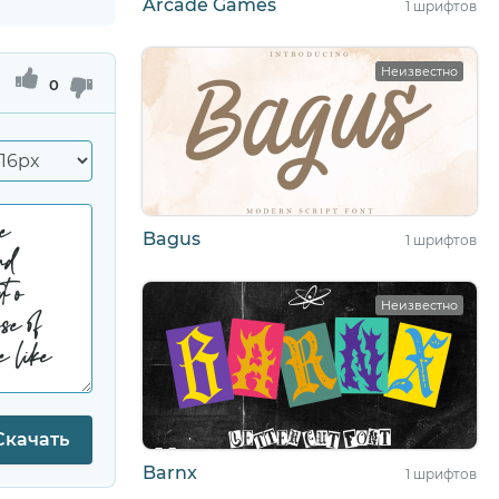
Arcade Games
1 шрифтов
Неизвестно
0
Bagus
1 шрифтов
Неизвестно
Скачать
Barnx
1 шрифтов