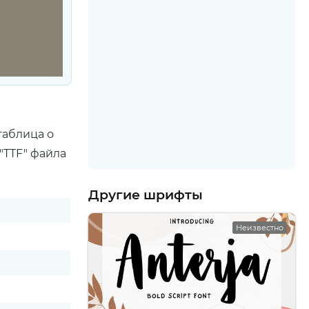
таблица о
"TTF" файла
Другие шрифты
Неизвестно