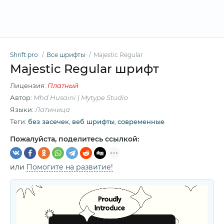
Shrift.pro
Все шрифты
Majestic Regular
Majestic Regular шрифт
Лицензия:
Платный
Автор:
Mhd Husaini | Mytype Studio
Языки:
Латиница
Теги:
без засечек
,
веб шрифты
,
современные
Пожалуйста, поделитесь ссылкой:
или
Помогите на развитие!