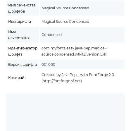
Имя семейства
Magical Source Condensed
шрифтов
Имя шрифта
Magical Source Condensed
Имя
Condensed
начертания
Идентификатор
com.myfonts.easy.java-pep.magical-
шрифта
source.condensed.wfkit2.version.5xfF
Версия шрифта
001.000
Created by JavaPep,,, with FontForge 2.0
Копирайт
(http://fontforge.sf.net)