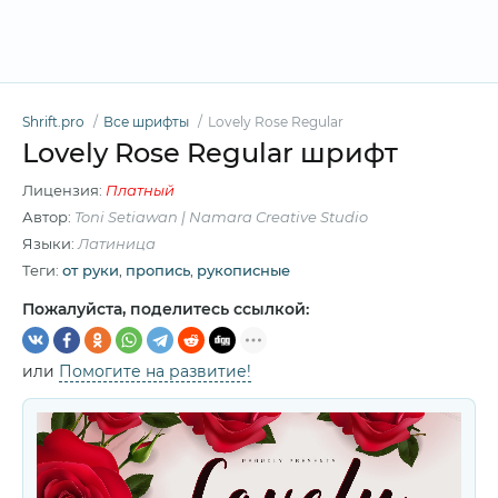
Shrift.pro
Все шрифты
Lovely Rose Regular
Lovely Rose Regular шрифт
Лицензия:
Платный
Автор:
Toni Setiawan | Namara Creative Studio
Языки:
Латиница
Теги:
от руки
,
пропись
,
рукописные
Пожалуйста, поделитесь ссылкой:
или
Помогите на развитие!