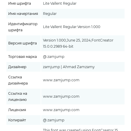
Имя шрифта
Lite Vallent Regular
Имя начертания
Regular
Идентификатор
Lite Vallent Regular:Version 1.000
шрифта
Version 1.000;June 25, 2024;FontCreator
Версия шрифта
15.0.0.2989 64-bit
Торговая марка
@ zamjump
Дизайнер
zamjump | Ahmad Zamzamy
Ссылка
www.zamjump.com
дизайнера
Ссылка на
www.zamjump.com
лицензию
Лицензия
www.zamjump.com
Копирайт
@ zamjump
This font was created using FontCreator 15