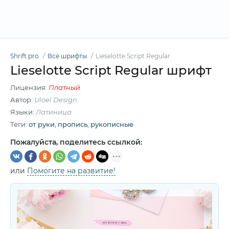
Shrift.pro
Все шрифты
Lieselotte Script Regular
Lieselotte Script Regular шрифт
Лицензия:
Платный
Автор:
Uloel Design
Языки:
Латиница
Теги:
от руки
,
пропись
,
рукописные
Пожалуйста, поделитесь ссылкой:
или
Помогите на развитие!