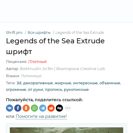
Shrift.pro
Все шрифты
Legends of the Sea Extrude
Legends of the Sea Extrude
шрифт
Лицензия:
Платный
Автор:
Bakhrudin Ja'far | Roomspace Creative Lab
Языки:
Латиница
Теги:
3d
,
декоративные
,
жирные
,
интересные
,
объемные
,
огромные
,
от руки
,
пропись
,
рукописные
Пожалуйста, поделитесь ссылкой:
или
Помогите на развитие!