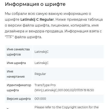
Информация о шрифте
Мы собрали всю самую важную информацию о
шрифте
Latinskij C Regular
. Ниже приведена таблица
о версии файла шрифта, лицензии, копирайта, имя
дизайнера и вендора-продавца. Информация взята с
"TTF" файла шрифта.
Имя семейства
LatinskijC
шрифтов
Имя шрифта
LatinskijC
Имя
Regular
начертания
Идентификатор
TransType Pro
шрифта
(Win);LatinskijC;001.000;02/07/09 19:16:50
Версия шрифта
001.000
Please refer to the Copyright section for the