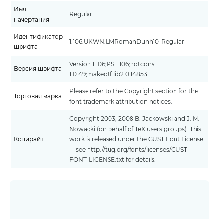
Имя
Regular
начертания
Идентификатор
1.106;UKWN;LMRomanDunh10-Regular
шрифта
Version 1.106;PS 1.106;hotconv
Версия шрифта
1.0.49;makeotf.lib2.0.14853
Please refer to the Copyright section for the
Торговая марка
font trademark attribution notices.
Copyright 2003, 2008 B. Jackowski and J. M.
Nowacki (on behalf of TeX users groups). This
Копирайт
work is released under the GUST Font License
-- see http://tug.org/fonts/licenses/GUST-
FONT-LICENSE.txt for details.