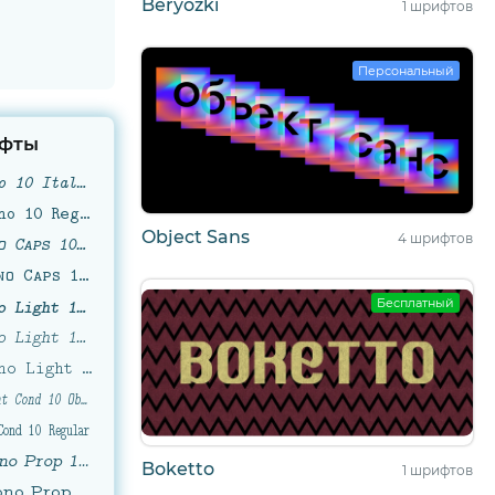
Beryozki
1 шрифтов
Персональный
фты
Latin Modern Mono 10 Italic
Latin Modern Mono 10 Regular
Object Sans
4 шрифтов
Latin Modern Mono Caps 10 Oblique
Latin Modern Mono Caps 10 Regular
Latin Modern Mono Light 10 Bold Oblique
Бесплатный
Latin Modern Mono Light 10 Oblique
Latin Modern Mono Light 10 Regular
Latin Modern Mono Light Cond 10 Oblique
Cond 10 Regular
Latin Modern Mono Prop 10 Oblique
Boketto
1 шрифтов
Latin Modern Mono Prop 10 Regular