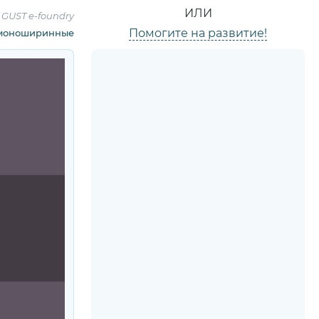
ИЛИ
:
GUST e-foundry
Помогите на развитие!
моноширинные