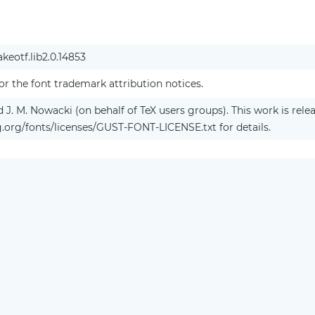
akeotf.lib2.0.14853
or the font trademark attribution notices.
J. M. Nowacki (on behalf of TeX users groups). This work is rele
g.org/fonts/licenses/GUST-FONT-LICENSE.txt for details.