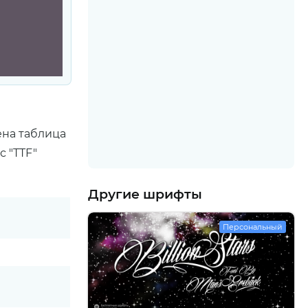
ена таблица
 "TTF"
Другие шрифты
Персональный