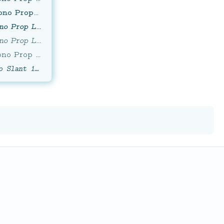
Latin Modern Mono Prop Light 10 Bold
Latin Modern Mono Prop Light 10 Bold Oblique
Latin Modern Mono Prop Light 10 Oblique
Latin Modern Mono Prop Light 10 Regular
Latin Modern Mono Slant 10 Regular