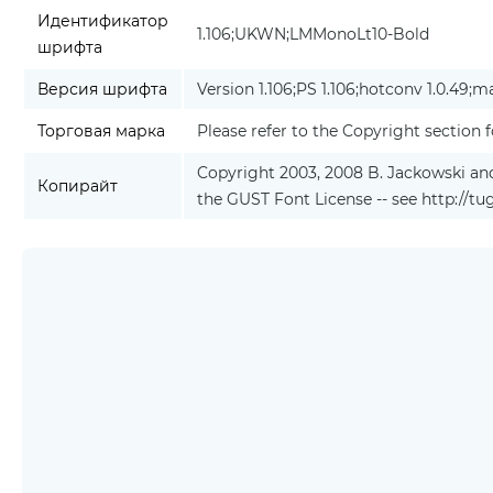
Идентификатор
1.106;UKWN;LMMonoLt10-Bold
шрифта
Версия шрифта
Version 1.106;PS 1.106;hotconv 1.0.49;m
Торговая марка
Please refer to the Copyright section f
Copyright 2003, 2008 B. Jackowski and 
Копирайт
the GUST Font License -- see http://tu