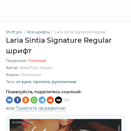
Shrift.pro
Все шрифты
Laria Sintia Signature Regular
Laria Sintia Signature Regular
шрифт
Лицензия:
Платный
Автор:
TebalTipis Studio
Языки:
Латиница
Теги:
от руки
,
пропись
,
рукописные
Пожалуйста, поделитесь ссылкой:
или
Помогите на развитие!