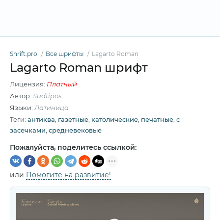
Shrift.pro
Все шрифты
Lagarto Roman
Lagarto Roman шрифт
Лицензия:
Платный
Автор:
Sudtipos
Языки:
Латиница
Теги:
антиква
,
газетные
,
католические
,
печатные
,
с
засечками
,
средневековые
Пожалуйста, поделитесь ссылкой:
или
Помогите на развитие!