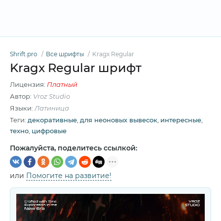
Shrift.pro
Все шрифты
Kragx Regular
Kragx Regular шрифт
Лицензия:
Платный
Автор:
Vroz Studio
Языки:
Латиница
Теги:
декоративные
,
для неоновых вывесок
,
интересные
,
техно
,
цифровые
Пожалуйста, поделитесь ссылкой:
или
Помогите на развитие!