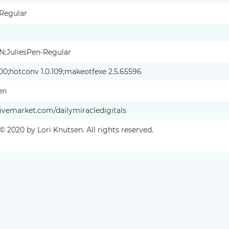
 Regular
N;JuliesPen-Regular
000;hotconv 1.0.109;makeotfexe 2.5.65596
en
vemarket.com/dailymiracledigitals
© 2020 by Lori Knutsen. All rights reserved.