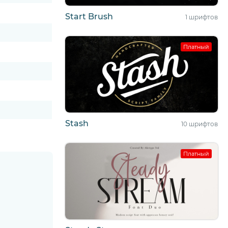
Start Brush
1 шрифтов
Платный
Stash
10 шрифтов
Платный