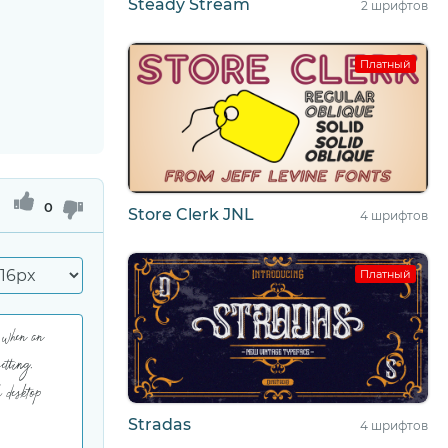
Steady Stream
2 шрифтов
Платный
0
Store Clerk JNL
4 шрифтов
Платный
Stradas
4 шрифтов