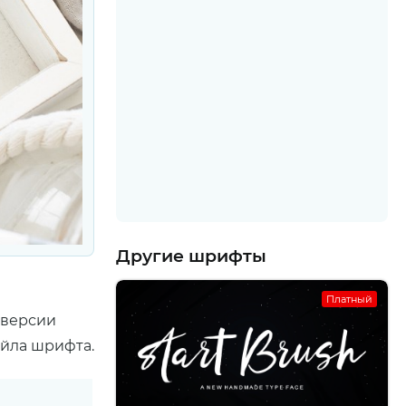
Другие шрифты
Платный
 версии
айла шрифта.