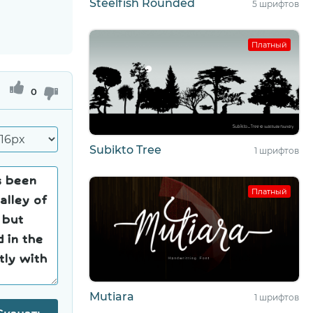
Steelfish Rounded
5 шрифтов
Платный
0
Subikto Tree
1 шрифтов
Платный
Mutiara
1 шрифтов