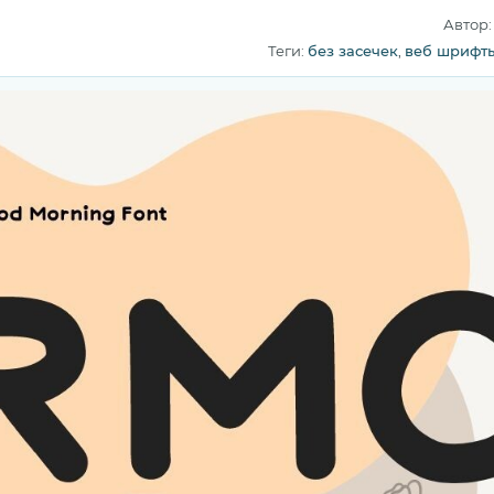
Автор
Теги:
без засечек
,
веб шрифт