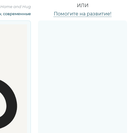
ИЛИ
:
Home and Hug
Помогите на развитие!
ы
,
современные