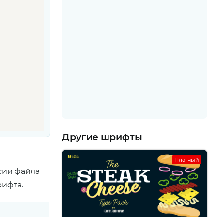
Другие шрифты
Платный
сии файла
рифта.