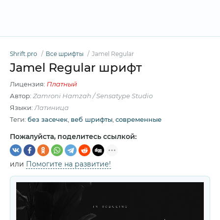
Shrift.pro
Все шрифты
Jamel Regular
Jamel Regular шрифт
Лицензия:
Платный
Автор:
Zamroni Hamzah / Sensatype Studio
Языки:
Латиница
Теги:
без засечек
,
веб шрифты
,
современные
Пожалуйста, поделитесь ссылкой:
или
Помогите на развитие!