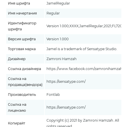
Имя шрифта
JamelRegular
Имя начертания
Regular
Идентификатор
Version 1.000;XXXX;JamelRegular;2021;FL720
шрифта
Версия шрифта
Version 1.000
Торговая марка
Jamel is a trademark of Sensatype Studio.
Дизайнер
Zamroni Hamzah
Ссылка дизайнера
https://www.facebook.com/zamronihamzah/
Ссылка на
https://sensatype.com/
продавца(вендора)
Производитель
Fontlab
Ссылка на
https://sensatype.com/
лицензию
Copyright (c) 2021 by Zamroni Hamzah. All
Копирайт
rights reserved.