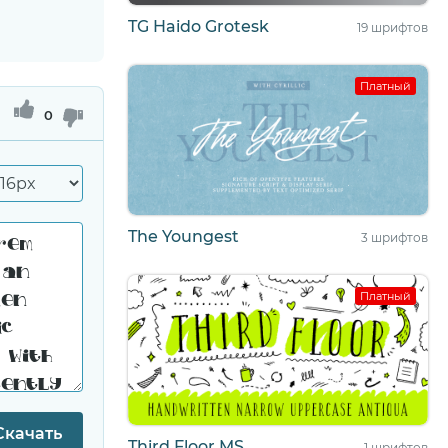
TG Haido Grotesk
19 шрифтов
Платный
0
The Youngest
3 шрифтов
Платный
Скачать
Third Floor MS
1 шрифтов