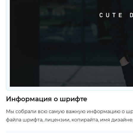
Информация о шрифте
Мы собрали всю самую важную информацию о ш
файла шрифта, лицензии, копирайта, имя дизайне