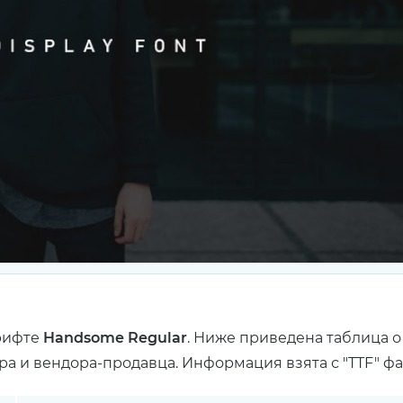
рифте
Handsome Regular
. Ниже приведена таблица о
ра и вендора-продавца. Информация взята с "TTF" ф