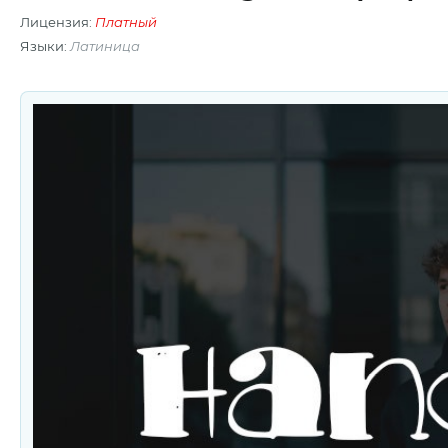
Лицензия:
Платный
Языки:
Латиница