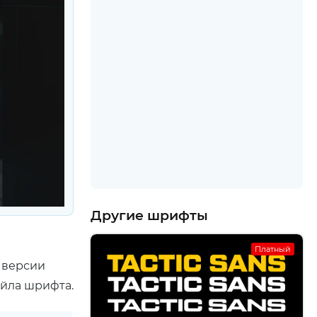
Другие шрифты
Платный
 версии
айла шрифта.