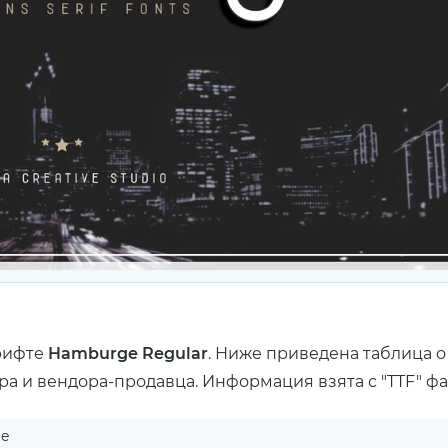
рифте
Hamburge Regular
. Ниже приведена таблица о
ра и вендора-продавца. Информация взята с "TTF" ф
e