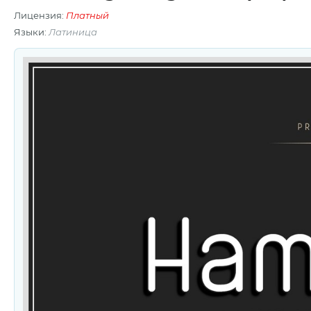
Лицензия:
Платный
Языки:
Латиница