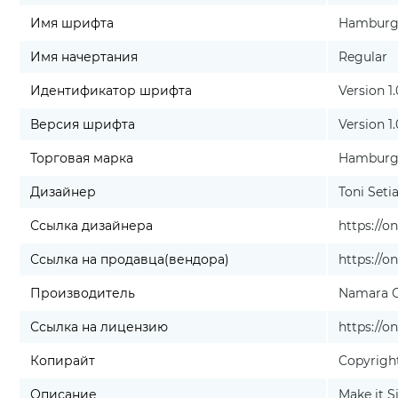
Имя шрифта
Hamburg
Имя начертания
Regular
Идентификатор шрифта
Version 
Версия шрифта
Version 1
Торговая марка
Hamburge
Дизайнер
Toni Seti
Ссылка дизайнера
https://
Ссылка на продавца(вендора)
https://
Производитель
Namara C
Ссылка на лицензию
https://o
Копирайт
Copyright
Описание
Make it S