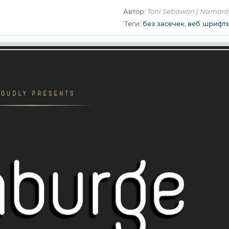
Автор:
Toni Setiawan | Namara 
Теги:
без засечек
,
веб шрифт