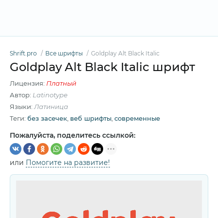
Shrift.pro
Все шрифты
Goldplay Alt Black Italic
Goldplay Alt Black Italic шрифт
Лицензия:
Платный
Автор:
Latinotype
Языки:
Латиница
Теги:
без засечек
,
веб шрифты
,
современные
Пожалуйста, поделитесь ссылкой:
или
Помогите на развитие!