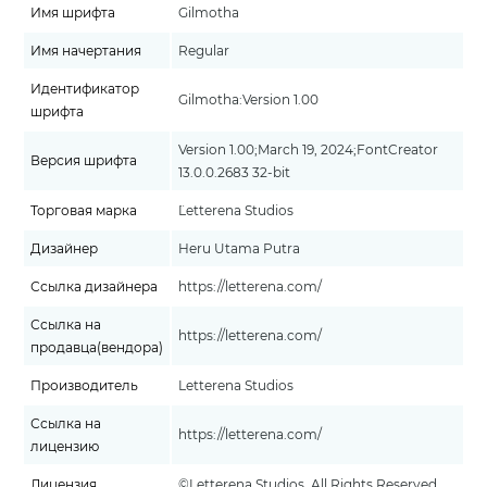
Имя шрифта
Gilmotha
Имя начертания
Regular
Идентификатор
Gilmotha:Version 1.00
шрифта
Version 1.00;March 19, 2024;FontCreator
Версия шрифта
13.0.0.2683 32-bit
Торговая марка
¨Letterena Studios
Дизайнер
Heru Utama Putra
Ссылка дизайнера
https://letterena.com/
Ссылка на
https://letterena.com/
продавца(вендора)
Производитель
Letterena Studios
Ссылка на
https://letterena.com/
лицензию
Лицензия
©Letterena Studios. All Rights Reserved