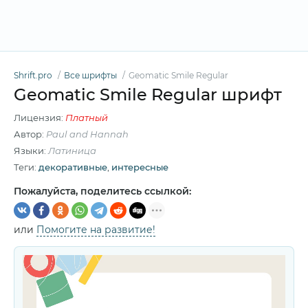
Shrift.pro
Все шрифты
Geomatic Smile Regular
Geomatic Smile Regular шрифт
Лицензия:
Платный
Автор:
Paul and Hannah
Языки:
Латиница
Теги:
декоративные
,
интересные
Пожалуйста, поделитесь ссылкой:
или
Помогите на развитие!