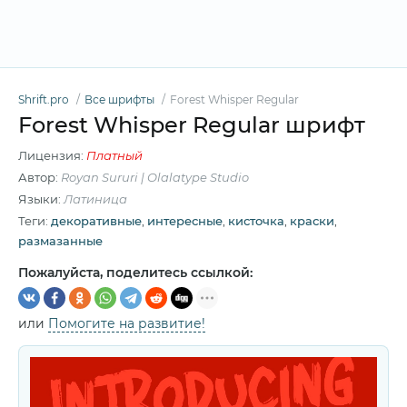
Shrift.pro
Все шрифты
Forest Whisper Regular
Forest Whisper Regular шрифт
Лицензия:
Платный
Автор:
Royan Sururi | Olalatype Studio
Языки:
Латиница
Теги:
декоративные
,
интересные
,
кисточка
,
краски
,
размазанные
Пожалуйста, поделитесь ссылкой:
или
Помогите на развитие!