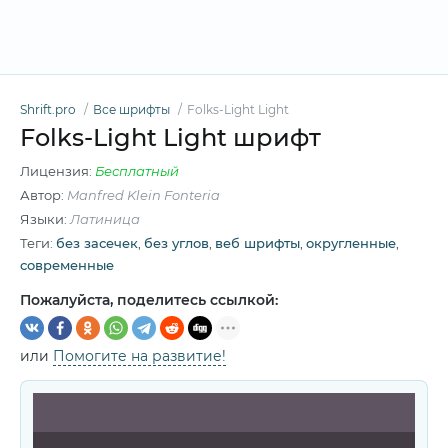
Shrift.pro
Все шрифты
Folks-Light Light
Folks-Light Light шрифт
Лицензия:
Бесплатный
Автор:
Manfred Klein Fonteria
Языки:
Латиница
Теги:
без засечек
,
без углов
,
веб шрифты
,
округленные
,
современные
Пожалуйста, поделитесь ссылкой:
или
Помогите на развитие!