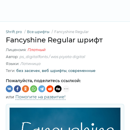
Shrift.pro
Все шрифты
Fancyshine Regular
Fancyshine Regular шрифт
Лицензия:
Платный
Автор:
ps_digitalfonts / was piyata digital
Языки:
Латиница
Теги:
без засечек
,
веб шрифты
,
современные
Пожалуйста, поделитесь ссылкой:
или
Помогите на развитие!