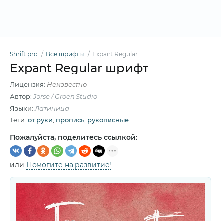
Shrift.pro
Все шрифты
Expant Regular
Expant Regular шрифт
Лицензия:
Неизвестно
Автор:
Jorse / Groen Studio
Языки:
Латиница
Теги:
от руки
,
пропись
,
рукописные
Пожалуйста, поделитесь ссылкой:
или
Помогите на развитие!