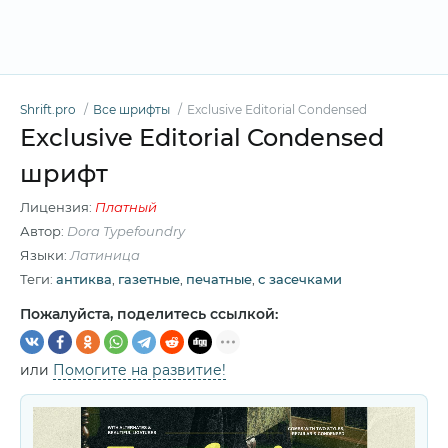
Shrift.pro
Все шрифты
Exclusive Editorial Condensed
Exclusive Editorial Condensed
шрифт
Лицензия:
Платный
Автор:
Dora Typefoundry
Языки:
Латиница
Теги:
антиква
,
газетные
,
печатные
,
с засечками
Пожалуйста, поделитесь ссылкой:
или
Помогите на развитие!