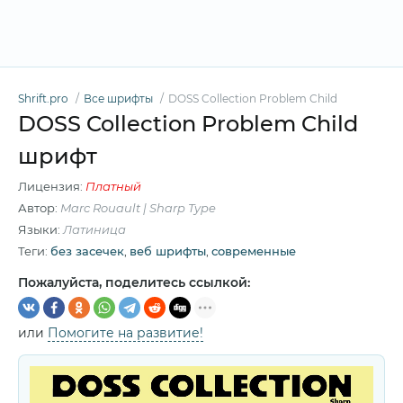
Shrift.pro
Все шрифты
DOSS Collection Problem Child
DOSS Collection Problem Child
шрифт
Лицензия:
Платный
Автор:
Marc Rouault | Sharp Type
Языки:
Латиница
Теги:
без засечек
,
веб шрифты
,
современные
Пожалуйста, поделитесь ссылкой:
или
Помогите на развитие!