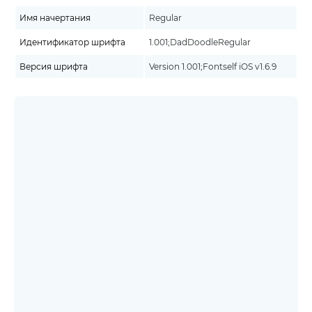
Имя начертания
Regular
Идентификатор шрифта
1.001;DadDoodleRegular
Версия шрифта
Version 1.001;Fontself iOS v1.6.9