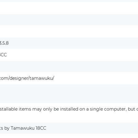
3.5.8
8CC
a.com/designer/tamawuku/
stallable items may only be installed on a single computer, but
rts by Tamawuku 18CC