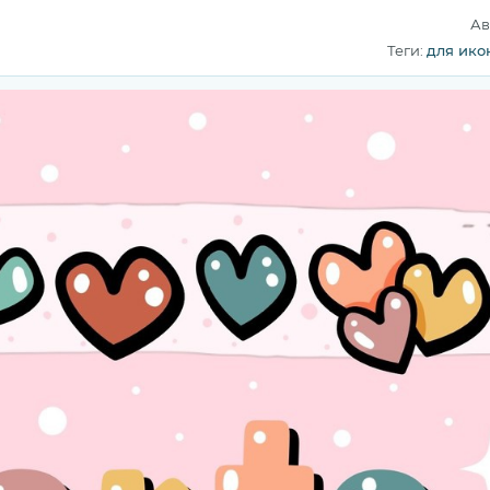
Ав
Теги:
для ико