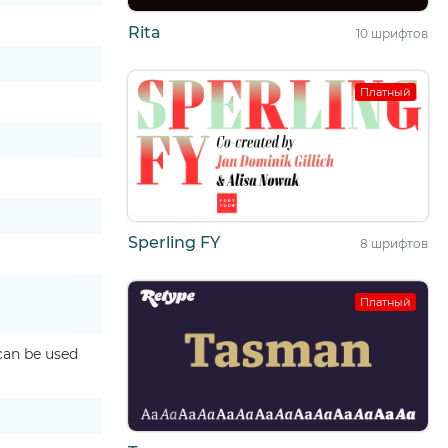
Rita
10 шрифтов
Платный
Sperling FY
8 шрифтов
Платный
 can be used