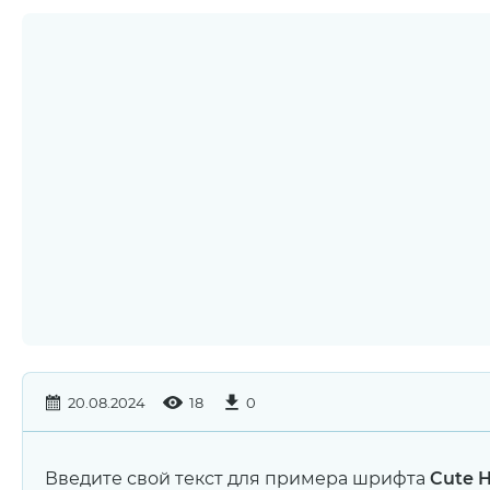
20.08.2024
18
0
Введите свой текст для примера шрифта
Cute H