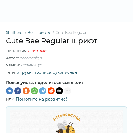
Shrift.pro
Все шрифты
Cute Bee Regular
Cute Bee Regular шрифт
Лицензия:
Платный
Автор:
cocodesign
Языки:
Латиница
Теги:
от руки
,
пропись
,
рукописные
Пожалуйста, поделитесь ссылкой:
или
Помогите на развитие!