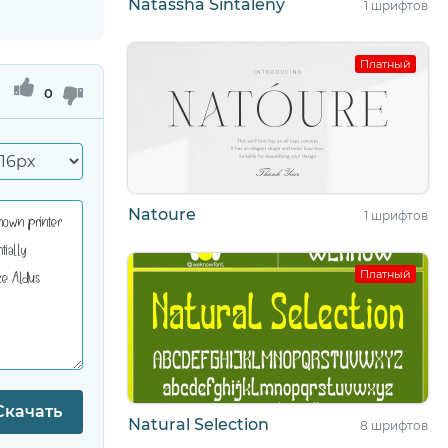
Natassha Sintaleny
1 шрифтов
Платный
0
Natoure
1 шрифтов
Платный
Скачать
Natural Selection
8 шрифтов