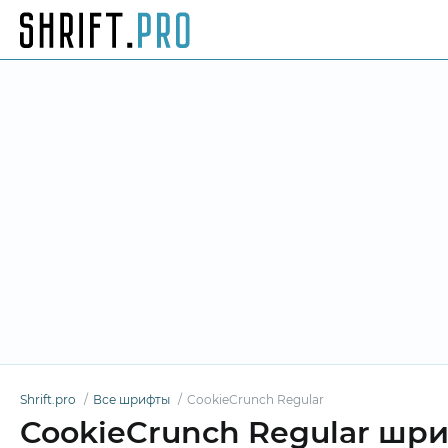
Shrift.pro
Все шрифты
CookieCrunch Regular
CookieCrunch Regular шр