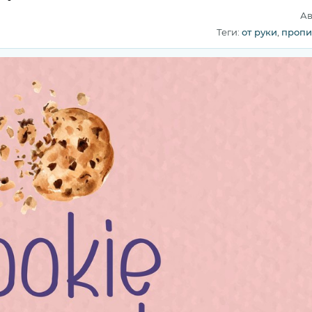
Ав
Теги:
от руки
,
пропи