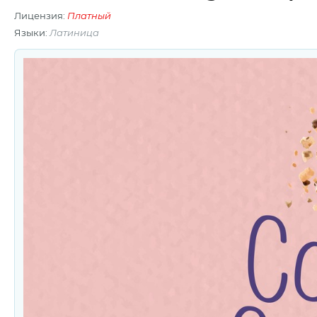
Лицензия:
Платный
Языки:
Латиница