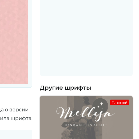
Другие шрифты
Платный
а о версии
айла шрифта.