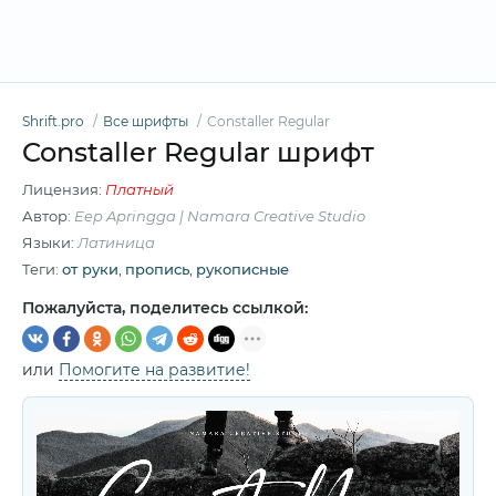
Shrift.pro
Все шрифты
Constaller Regular
Constaller Regular шрифт
Лицензия:
Платный
Автор:
Eep Apringga | Namara Creative Studio
Языки:
Латиница
Теги:
от руки
,
пропись
,
рукописные
Пожалуйста, поделитесь ссылкой:
или
Помогите на развитие!