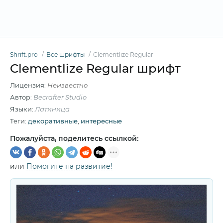
Shrift.pro
Все шрифты
Clementlize Regular
Clementlize Regular шрифт
Лицензия:
Неизвестно
Автор:
Becrafter Studio
Языки:
Латиница
Теги:
декоративные
,
интересные
Пожалуйста, поделитесь ссылкой:
или
Помогите на развитие!