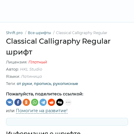
Shrift.pro
Все шрифты
Classical Calligraphy Regular
Classical Calligraphy Regular
шрифт
Лицензия:
Платный
Автор:
HKL Studio
Языки:
Латиница
Теги:
от руки
,
пропись
,
рукописные
Пожалуйста, поделитесь ссылкой:
или
Помогите на развитие!
Информация о шрифте