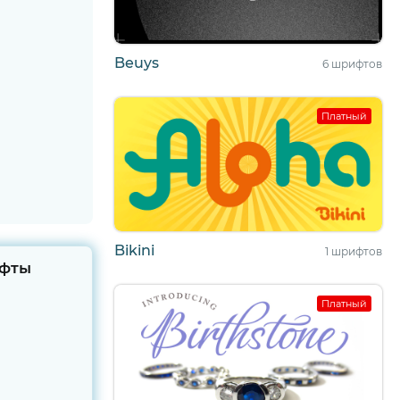
Beuys
6 шрифтов
Платный
Bikini
1 шрифтов
фты
Платный