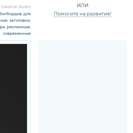
ИЛИ
Creative Studio
Помогите на развитие!
 бигбордов
,
для
ные
,
заголовки
,
три
,
рекламные
,
современные