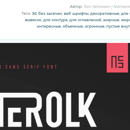
Автор:
Toni Setiawan | Namara 
Теги:
3d
,
без засечек
,
веб шрифты
,
декоративные
,
для
вывесок
,
для контура
,
для оглавлений
,
жирные
,
жир
интересные
,
объемные
,
огромные
,
пустые вну