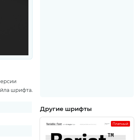
версии
айла шрифта.
Другие шрифты
Платный