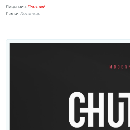
Лицензия:
Платный
Языки:
Латиница