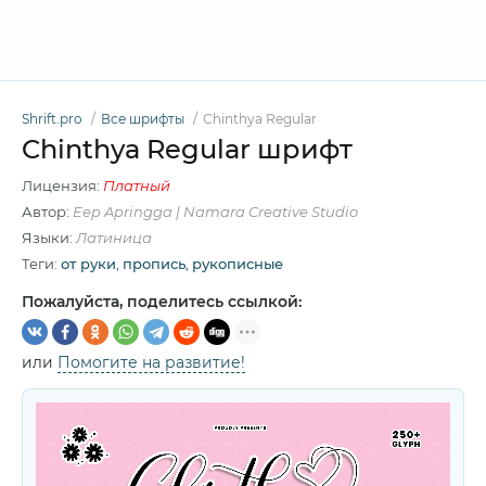
Shrift.pro
Все шрифты
Chinthya Regular
Chinthya Regular шрифт
Лицензия:
Платный
Автор:
Eep Apringga | Namara Creative Studio
Языки:
Латиница
Теги:
от руки
,
пропись
,
рукописные
Пожалуйста, поделитесь ссылкой:
или
Помогите на развитие!