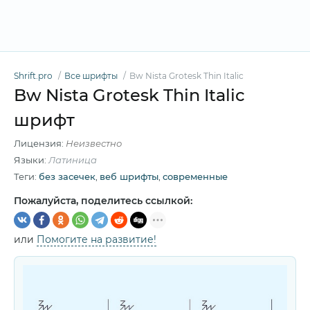
Shrift.pro
Все шрифты
Bw Nista Grotesk Thin Italic
Bw Nista Grotesk Thin Italic
шрифт
Лицензия:
Неизвестно
Языки:
Латиница
Теги:
без засечек
,
веб шрифты
,
современные
Пожалуйста, поделитесь ссылкой:
или
Помогите на развитие!