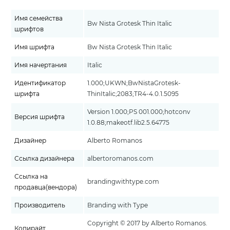
Имя семейства
Bw Nista Grotesk Thin Italic
шрифтов
Имя шрифта
Bw Nista Grotesk Thin Italic
Имя начертания
Italic
Идентификатор
1.000;UKWN;BwNistaGrotesk-
шрифта
ThinItalic;2083;TR4-4.0.1.5095
Version 1.000;PS 001.000;hotconv
Версия шрифта
1.0.88;makeotf.lib2.5.64775
Дизайнер
Alberto Romanos
Ссылка дизайнера
albertoromanos.com
Ссылка на
brandingwithtype.com
продавца(вендора)
Производитель
Branding with Type
Copyright © 2017 by Alberto Romanos.
Копирайт