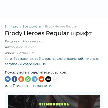
Shrift.pro
Все шрифты
Brody Heroes Regular
Brody Heroes Regular шрифт
Лицензия:
Неизвестно
Автор:
AlonKelakon
Языки:
Латиница
Теги:
без засечек
,
веб шрифты
,
для оглавлений
,
жирные
,
заголовки
,
современные
Пожалуйста, поделитесь ссылкой:
или
Помогите на развитие!