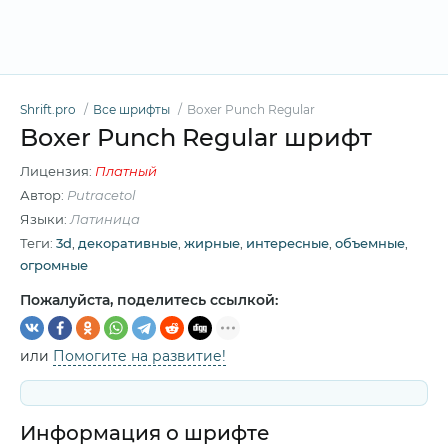
Shrift.pro
Все шрифты
Boxer Punch Regular
Boxer Punch Regular шрифт
Лицензия:
Платный
Автор:
Putracetol
Языки:
Латиница
Теги:
3d
,
декоративные
,
жирные
,
интересные
,
объемные
,
огромные
Пожалуйста, поделитесь ссылкой:
или
Помогите на развитие!
Информация о шрифте