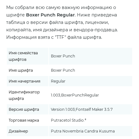
Мы собрали всю самую важную информацию о
шрифте
Boxer Punch Regular
. Ниже приведена
таблица о версии файла шрифта, лицензии,
копирайта, имя дизайнера и вендора-продавца.
Информация взята с "TTF" файла шрифта.
Имя семейства
Boxer Punch
шрифтов
Имя шрифта
Boxer Punch
Имя начертания
Regular
Идентификатор
1.003;BoxerPunchRegular
шрифта
Версия шрифта
Version 1.003;Fontself Maker 3.5.7
Торговая марка
Putracetol Studio.ª
Дизайнер
Putra Novembria Candra Kusuma