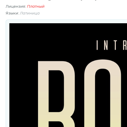
Лицензия:
Платный
Языки:
Латиница