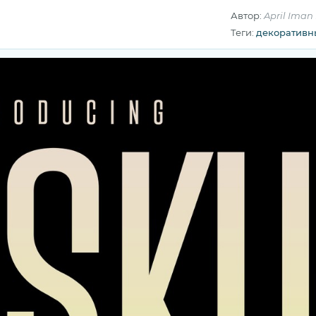
Автор:
April Iman
Теги:
декоративн