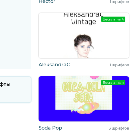
Hector
1 шрифтов
Бесплатный
AleksandraC
1 шрифтов
Бесплатный
фты
Soda Pop
3 шрифтов