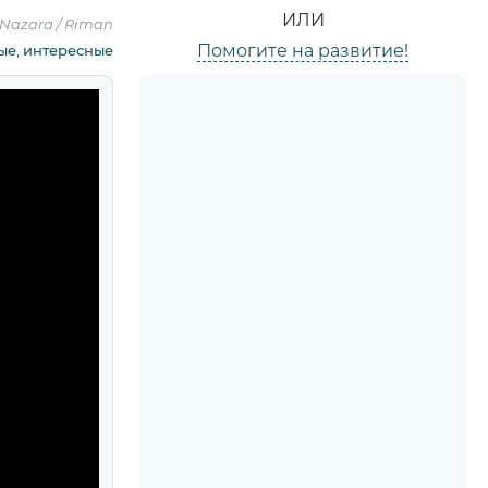
ИЛИ
 Nazara / Riman
Помогите на развитие!
ые
,
интересные