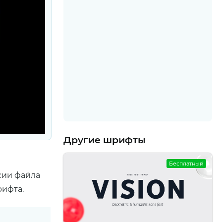
Другие шрифты
Бесплатный
сии файла
рифта.