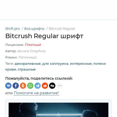
Shrift.pro
Все шрифты
Bitcrush Regular
Bitcrush Regular шрифт
Лицензия:
Платный
Автор:
Aurora Graphics
Языки:
Латиница
Теги:
декоративные
,
для хэллоуина
,
интересные
,
потеки
крови
,
страшные
Пожалуйста, поделитесь ссылкой:
или
Помогите на развитие!