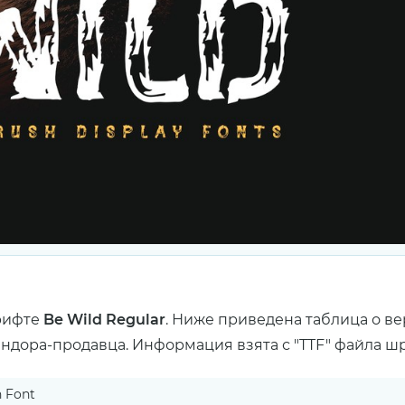
рифте
Be Wild Regular
. Ниже приведена таблица о в
ендора-продавца. Информация взята с "TTF" файла ш
 Font