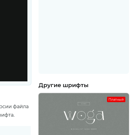
Другие шрифты
Платный
ерсии файла
рифта.