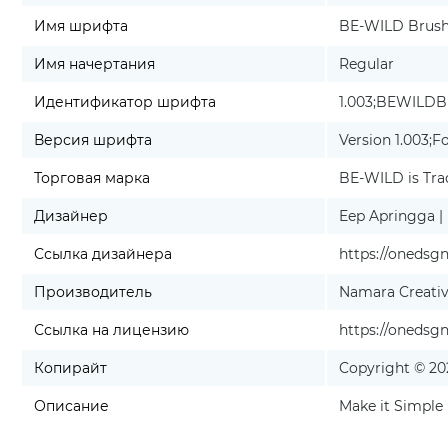
Имя шрифта
BE-WILD Brush
Имя начертания
Regular
Идентификатор шрифта
1.003;BEWILDB
Версия шрифта
Version 1.003;Fo
Торговая марка
BE-WILD is Tra
Дизайнер
Eep Apringga |
Ссылка дизайнера
https://onedsg
Производитель
Namara Creativ
Ссылка на лицензию
https://onedsg
Копирайт
Copyright © 202
Описание
Make it Simple 