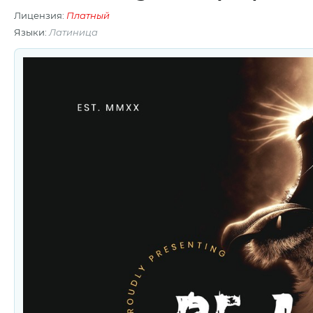
Лицензия:
Платный
Языки:
Латиница