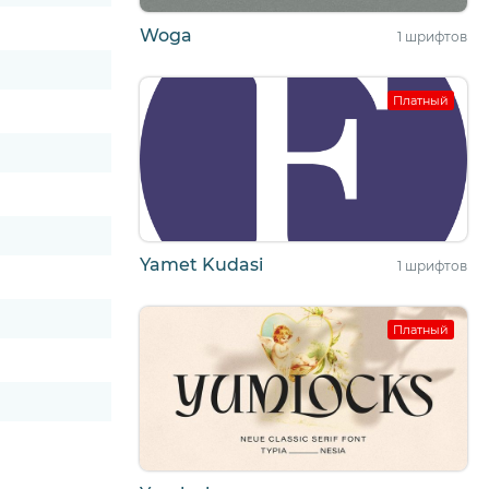
Woga
1 шрифтов
Платный
Yamet Kudasi
1 шрифтов
Платный