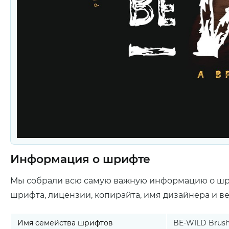
Информация о шрифте
Мы собрали всю самую важную информацию о ш
шрифта, лицензии, копирайта, имя дизайнера и в
Имя семейства шрифтов
BE-WILD Brush