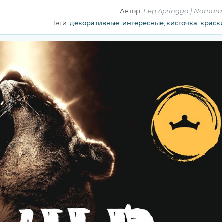
Автор:
Eep Apringga | Namara 
Теги:
декоративные
,
интересные
,
кисточка
,
краск