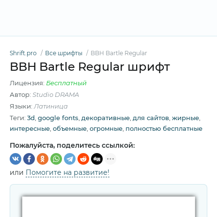
Shrift.pro
Все шрифты
BBH Bartle Regular
BBH Bartle Regular шрифт
Лицензия:
Бесплатный
Автор:
Studio DRAMA
Языки:
Латиница
Теги:
3d
,
google fonts
,
декоративные
,
для сайтов
,
жирные
,
интересные
,
объемные
,
огромные
,
полностью бесплатные
Пожалуйста, поделитесь ссылкой:
или
Помогите на развитие!