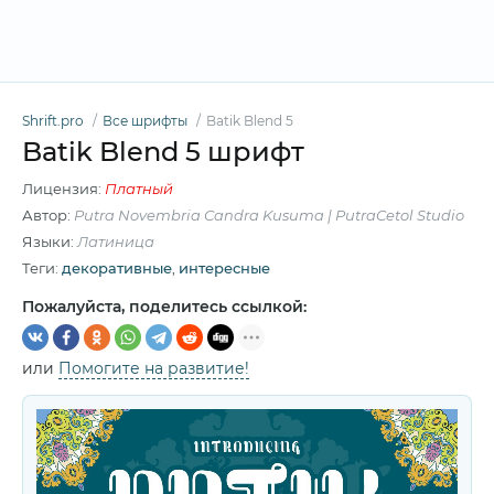
Shrift.pro
Все шрифты
Batik Blend 5
Batik Blend 5 шрифт
Лицензия:
Платный
Автор:
Putra Novembria Candra Kusuma | PutraCetol Studio
Языки:
Латиница
Теги:
декоративные
,
интересные
Пожалуйста, поделитесь ссылкой:
или
Помогите на развитие!