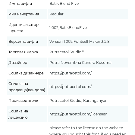
Имя шрифта
Batik Blend Five
Имя начертания
Regular
Идентификатор
1.002;BatikBlendFive
шрифта
Версия шрифта
Version 1.002;Fontself Maker 3.5.8
Торговая марка
Putracetol Studio.ª
Дизайнер
Putra Novembria Candra Kusuma
Ссылка дизайнера
https://putracetol.com/
Ссылка на
https://putracetol.com/
продавца(вендора)
Производитель
Putracetol Studio, Karanganyar.
Ссылка на
https://putracetol.com/licenses/
лицензию
please refer to the license on the website
where you bought this font. if you need an