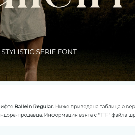
рифте
Ballein Regular
. Ниже приведена таблица о ве
ендора-продавца. Информация взята с "TTF" файла ш