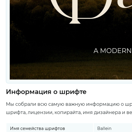
Информация о шрифте
Мы собрали всю самую важную информацию о ш
шрифта, лицензии, копирайта, имя дизайнера и в
Имя семейства шрифтов
Ballein