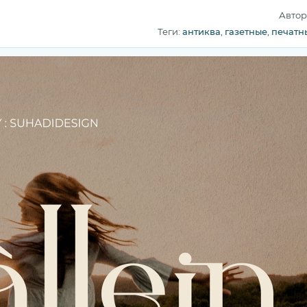
Автор
Теги:
антиква
,
газетные
,
печатн