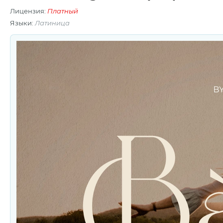
Лицензия:
Платный
Языки:
Латиница