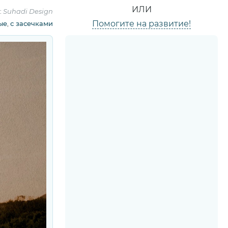
ИЛИ
:
Suhadi Design
Помогите на развитие!
ые
,
с засечками