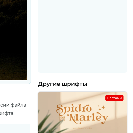
Другие шрифты
Платный
рсии файла
рифта.