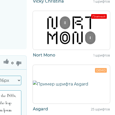
Vicky Christina
1 шрифтов
Платный
Nort Mono
1 шрифтов
0
DEMO
Asgard
25 шрифтов