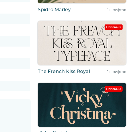
Spidro Marley
1 шрифтов
Платный
The French Kiss Royal
1 шрифтов
Платный