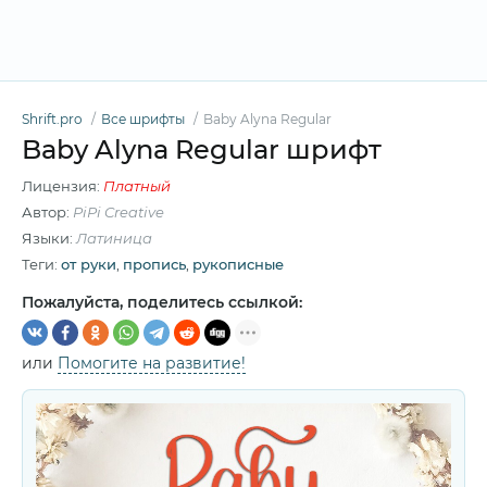
Shrift.pro
Все шрифты
Baby Alyna Regular
Baby Alyna Regular шрифт
Лицензия:
Платный
Автор:
PiPi Creative
Языки:
Латиница
Теги:
от руки
,
пропись
,
рукописные
Пожалуйста, поделитесь ссылкой:
или
Помогите на развитие!