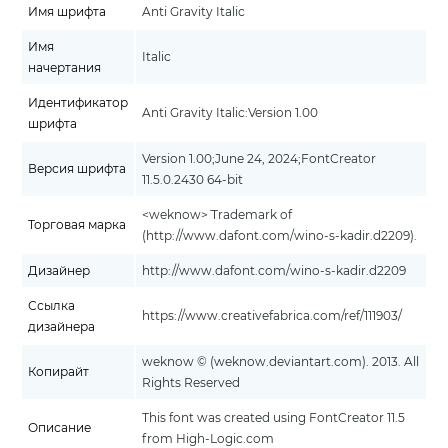
Имя шрифта
Anti Gravity Italic
Имя
Italic
начертания
Идентификатор
Anti Gravity Italic:Version 1.00
шрифта
Version 1.00;June 24, 2024;FontCreator
Версия шрифта
11.5.0.2430 64-bit
<weknow>¨ Trademark of
Торговая марка
(http://www.dafont.com/wino-s-kadir.d2209).
Дизайнер
http://www.dafont.com/wino-s-kadir.d2209
Ссылка
https://www.creativefabrica.com/ref/111903/
дизайнера
weknow © (weknow.deviantart.com). 2013. All
Копирайт
Rights Reserved
This font was created using FontCreator 11.5
Описание
from High-Logic.com