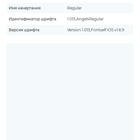
Имя начертания
Regular
Идентификатор шрифта
1.013;AngelsRegular
Версия шрифта
Version 1.013;Fontself iOS v1.6.9